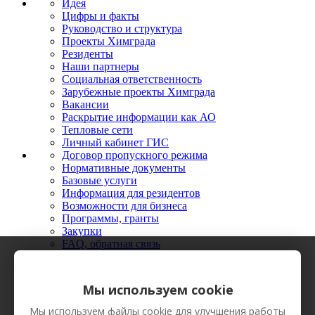
Идея
Цифры и факты
Руководство и структура
Проекты Химграда
Резиденты
Наши партнеры
Социальная ответственность
Зарубежные проекты Химграда
Вакансии
Раскрытие информации как АО
Тепловые сети
Личный кабинет ГИС
Договор пропускного режима
Нормативные документы
Базовые услуги
Информация для резидентов
Возможности для бизнеса
Программы, гранты
Закупки
FAQ, обратная связь
Новости
Мероприятия
Фото
Мы используем cookie
Видео
Вестник Химграда
Мы используем файлы cookie для улучшения работы