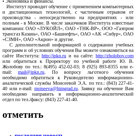
• Экономика и финансы.
Институт проводит обучение с применением компьютерных
и дистанционных технологий, с частичным отрывом от
производства - непосредственно на предприятиях - или
полным - в Москве. В числе заказчиков Института известные
компании: ОАО «ЛУКОЙЛ», ОАО «ТНК-ВР», ООО «Газпром
трансгаз Казань», ОАО «Башнефть», ОАО «АК «Сибур», ОАО
«СЗМН», ОАО «Акрон» и другие.
С дополнительной информацией о содержании учебных
программ и об условиях обучения Вы можете ознакомиться на
сайте Института:
http://ipkn.ru
и на сайте:
http://zholobov.com
или обратиться к Проректору по учебной работе Ю. В.
Жолобову по тел.: 8(495) 452-02-03; 8 (925) 893-8355 или e-
mail:
mail@ipkn.ru
. По вопросу льготного обучения
необходимо обратиться к Руководителю информационно-
аналитической службы Моисеевой Э.А. по тел.: (843) 227-41-
40 или e-mail:
moiseeva@himgrad.ru
. Заявку на обучение Вам
необходимо направить в информационно-аналитический
отдел по тел./факсу: (843) 227-41-40.
отметить
последняя новость