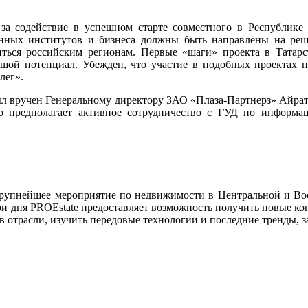
 содействие в успешном старте совместного в Республике Т
венных институтов и бизнеса должны быть направлены на ре
ться российским регионам. Первые «шаги» проекта в Татарст
ьшой потенциал. Убежден, что участие в подобных проектах 
лег».
л вручен Генеральному директору ЗАО «Плаза-Партнерз» Айрату
что предполагает активное сотрудничество с ГУД по информ
упнейшее мероприятие по недвижимости в Центральной и Вост
 три дня PROEstate предоставляет возможность получить новые 
отрасли, изучить передовые технологии и последние тренды, з