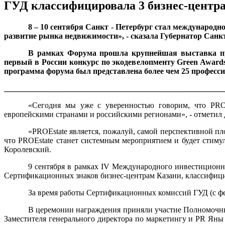
ГУД классифицировала 3 бизнес-центра
8 – 10 сентября Санкт - Петербург стал международ
развитие рынка недвижимости», - сказала Губернатор Санк
В рамках Форума прошла крупнейшая выставка про
первый в России конкурс по экодевелопменту Green Awards
программа форума был представлена более чем 25 профес
_______________________________________________________
«Сегодня мы уже с уверенностью говорим, что PRO
европейскими странами и российскими регионами», - отмети
«PROEstate является, пожалуй, самой перспективной пл
что PROEstate станет системным мероприятием и будет стиму
Королевский.
9 сентября в рамках IV Международного инвестиционн
Сертификационных знаков бизнес-центрам Казани, классифици
За время работы Сертификационных комиссий ГУД (с фе
В церемонии награждения приняли участие Полномочны
Заместителя генерального директора по маркетингу и
PR
Яны 