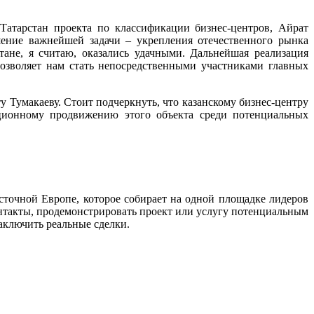
атарстан проекта по классификации бизнес-центров, Айрат
шение важнейшей задачи – укрепления отечественного рынка
ане, я считаю, оказались удачными. Дальнейшая реализация
позволяет нам стать непосредственными участниками главных
 Тумакаеву. Стоит подчеркнуть, что казанскому бизнес-центру
ационному продвижению этого объекта среди потенциальных
очной Европе, которое собирает на одной площадке лидеров
контакты, продемонстрировать проект или услугу потенциальным
аключить реальные сделки.