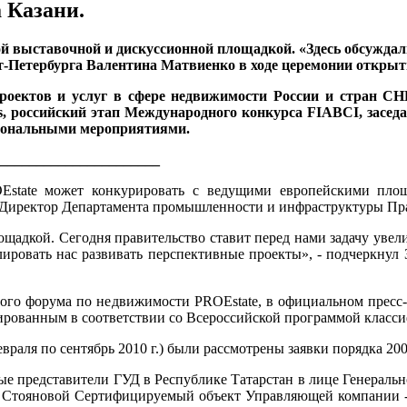
 Казани.
ной выставочной и дискуссионной площадкой. «Здесь обсужда
т-Петербурга Валентина Матвиенко в ходе церемонии открыт
ектов и услуг в сфере недвижимости России и стран СНГ
, российский этап Международного конкурса FIABCI, заседан
сиональными мероприятиями.
______________________
Estate может конкурировать с ведущими европейскими пло
л Директор Департамента промышленности и инфраструктуры Пр
ощадкой. Сегодня правительство ставит перед нами задачу увели
лировать нас развивать перспективные проекты», - подчеркнул
ого форума по недвижимости PROEstate, в официальном пресс-
рованным в соответствии со Всероссийской программой класси
враля по сентябрь
2010 г
.) были рассмотрены заявки порядка 20
е представители ГУД в Республике Татарстан в лице Генераль
Стояновой Сертифицируемый объект Управляющей компании -