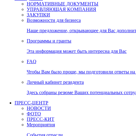
НОРМАТИВНЫЕ ДОКУМЕНТЫ
УПРАВЛЯЮЩАЯ КОМПАНИЯ
ЗАКУПКИ
Возможности для бизнеса
Наше предложение, открывающее для Вас дополни
Программы и гранты
Эта информация может быть интересна для Вас
FAQ
Чтобы Вам было проще, мы подготовили ответы на 
Личный кабинет резидента
Здесь собраны резюме Ваших потенциальных сотру
ПРЕСС-ЦЕНТР
НОВОСТИ
ФОТО
ПРЕСС-КИТ
Мероприятия
События отрасли