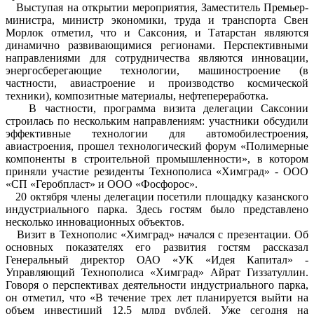
Выступая на открытии мероприятия, Заместитель Премьер-
министра, министр экономики, труда и транспорта Свен
Морлок отметил, что и Саксония, и Татарстан являются
динамично развивающимися регионами. Перспективными
направлениями для сотрудничества являются инновации,
энергосберегающие технологии, машиностроение (в
частности, авиастроение и производство космической
техники), композитные материалы, нефтепереработка.
В частности, программа визита делегации Саксонии
строилась по нескольким направлениям: участники обсудили
эффективные технологии для автомобилестроения,
авиастроения, прошел технологический форум «Полимерные
компоненты в строительной промышленности», в котором
приняли участие резиденты Технополиса «Химград» - ООО
«СП «Геробпласт» и ООО «Фосфорос».
20 октября члены делегации посетили площадку казанского
индустриального парка. Здесь гостям было представлено
несколько инновационных объектов.
Визит в Технополис «Химград» начался с презентации. Об
основных показателях его развития гостям рассказал
Генеральный директор ОАО «УК «Идея Капитал» -
Управляющий Технополиса «Химград» Айрат Гиззатуллин.
Говоря о перспективах деятельности индустриального парка,
он отметил, что «В течение трех лет планируется выйти на
объем инвестиций 12,5 млрд рублей. Уже сегодня на