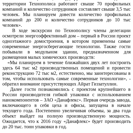
территории Технополиса работают свыше 70 профильных
компаний и количество сотрудников составляет свыше 3,5 тыс
человек. Мы планируем довести количество профильных
компаний до 200 и количество сотрудников до 10 тыс
человек».
В ходе экскурсии по Технополису члены делегации
осмотрели энергоэффективный дом – первый в России проект
одноэтажного домостроения, в котором применены самые
современные энергосберегающие технологии. Также гости
побывали в модульном здании, предназначенном для
размещения малых химических производств:
«Мы планируем в течение ближайших двух лет построить
здесь 64 тыс м2 производственных помещений и провести
реконструкцию 72 тыс м2, естественно, мы заинтересованы в
том, чтобы использовать самые современные технологии», -
обратил внимание присутствующих Айрат Гиззатуллин.
Далее гости познакомились с проектом крупнейшего в
России производителя гибкой упаковки с использованием
нанокомпонентов – ЗАО «Данафлекс». Первая очередь завода,
включающего в себя цеха и офисы, запущена в начале
текущего года. Постепенно увеличивая объемы, за два года
объект выйдет на полную производственную мощность.
Ожидается, что к 2016 году «Данафлекс» будет производить
до 20 тыс. тонн упаковки в год.