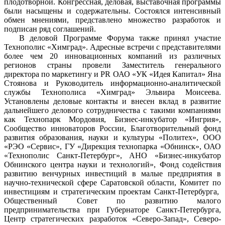
плодотворной. Конгрессная, деловая, выставочная программы
были насыщены и содержательны. Состоялся интенсивный
обмен мнениями, представлено множество разработок и
подписан ряд соглашений.
В деловой Программе Форума также принял участие
Технополис «Химград». Адресные встречи с представителями
более чем 20 инновационных компаний из различных
регионов страны провели Заместитель генерального
директора по маркетингу и PR ОАО «УК «Идея Капитал» Яна
Стоянова и Руководитель информационно-аналитической
службы Технополиса «Химград» Эльвира Моисеева.
Установлены деловые контакты и внесен вклад в развитие
дальнейшего делового сотрудничества с такими компаниями
как Технопарк Мордовия, Бизнес-инкубатор «Ингрия»,
Сообщество инноваторов России, Благотворительный фонд
развития образования, науки и культуры «Политех», ООО
«РЭО «Сервис», ГУ «Дирекция технопарка «Обнинск», ОАО
«Технополис Санкт-Петербург», АНО «Бизнес-инкубатор
Обнинского центра науки и технологий», Фонд содействия
развитию венчурных инвестиций в малые предприятия в
научно-технической сфере Саратовской области, Комитет по
инвестициям и стратегическим проектам Санкт-Петербурга,
Общественный Совет по развитию малого
предпринимательства при Губернаторе Санкт-Петербурга,
Центр стратегических разработок «Северо-Запад», Северо-