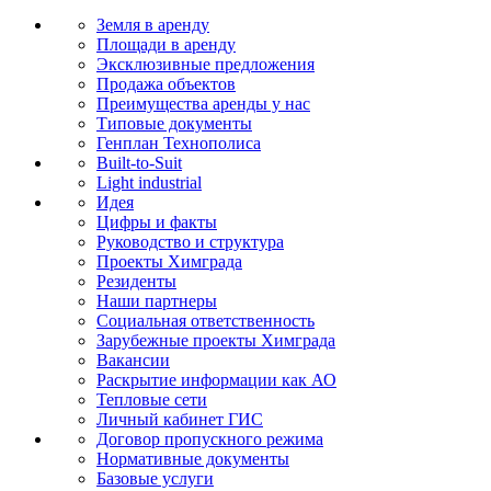
Земля в аренду
Площади в аренду
Эксклюзивные предложения
Продажа объектов
Преимущества аренды у нас
Типовые документы
Генплан Технополиса
Built-to-Suit
Light industrial
Идея
Цифры и факты
Руководство и структура
Проекты Химграда
Резиденты
Наши партнеры
Социальная ответственность
Зарубежные проекты Химграда
Вакансии
Раскрытие информации как АО
Тепловые сети
Личный кабинет ГИС
Договор пропускного режима
Нормативные документы
Базовые услуги