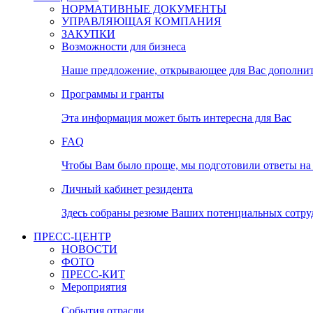
НОРМАТИВНЫЕ ДОКУМЕНТЫ
УПРАВЛЯЮЩАЯ КОМПАНИЯ
ЗАКУПКИ
Возможности для бизнеса
Наше предложение, открывающее для Вас дополни
Программы и гранты
Эта информация может быть интересна для Вас
FAQ
Чтобы Вам было проще, мы подготовили ответы на 
Личный кабинет резидента
Здесь собраны резюме Ваших потенциальных сотру
ПРЕСС-ЦЕНТР
НОВОСТИ
ФОТО
ПРЕСС-КИТ
Мероприятия
События отрасли