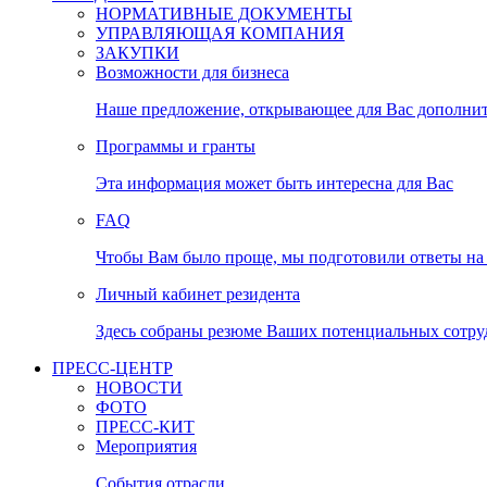
НОРМАТИВНЫЕ ДОКУМЕНТЫ
УПРАВЛЯЮЩАЯ КОМПАНИЯ
ЗАКУПКИ
Возможности для бизнеса
Наше предложение, открывающее для Вас дополни
Программы и гранты
Эта информация может быть интересна для Вас
FAQ
Чтобы Вам было проще, мы подготовили ответы на 
Личный кабинет резидента
Здесь собраны резюме Ваших потенциальных сотру
ПРЕСС-ЦЕНТР
НОВОСТИ
ФОТО
ПРЕСС-КИТ
Мероприятия
События отрасли