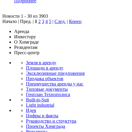
Подробнее
Новости 1 - 30 из 3903
Начало | Пред. |
1
2
3
4
5
|
След.
|
Конец
Аренда
Инвестору
О Химграде
Резидентам
Пресс-центр
Земля в аренду
Площади в аренду
Эксклюзивные предложения
Продажа объектов
Преимущества аренды у нас
Типовые документы
Генплан Технополиса
Built-to-Suit
Light industrial
Идея
Цифры и факты
Руководство и структура
Проекты Химграда
Резиденты