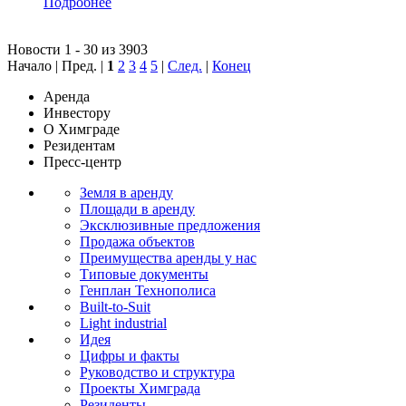
Подробнее
Новости 1 - 30 из 3903
Начало | Пред. |
1
2
3
4
5
|
След.
|
Конец
Аренда
Инвестору
О Химграде
Резидентам
Пресс-центр
Земля в аренду
Площади в аренду
Эксклюзивные предложения
Продажа объектов
Преимущества аренды у нас
Типовые документы
Генплан Технополиса
Built-to-Suit
Light industrial
Идея
Цифры и факты
Руководство и структура
Проекты Химграда
Резиденты