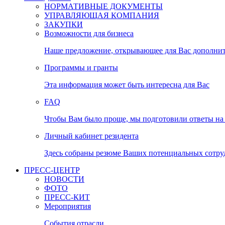
НОРМАТИВНЫЕ ДОКУМЕНТЫ
УПРАВЛЯЮЩАЯ КОМПАНИЯ
ЗАКУПКИ
Возможности для бизнеса
Наше предложение, открывающее для Вас дополни
Программы и гранты
Эта информация может быть интересна для Вас
FAQ
Чтобы Вам было проще, мы подготовили ответы на 
Личный кабинет резидента
Здесь собраны резюме Ваших потенциальных сотру
ПРЕСС-ЦЕНТР
НОВОСТИ
ФОТО
ПРЕСС-КИТ
Мероприятия
События отрасли