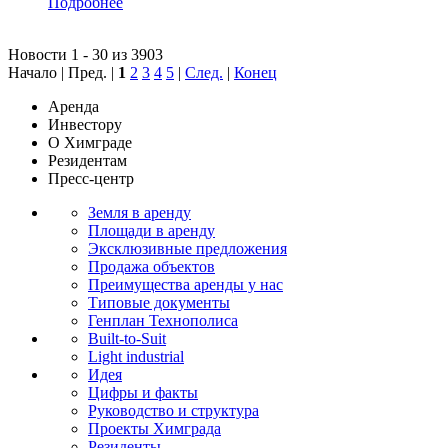
Подробнее
Новости 1 - 30 из 3903
Начало | Пред. |
1
2
3
4
5
|
След.
|
Конец
Аренда
Инвестору
О Химграде
Резидентам
Пресс-центр
Земля в аренду
Площади в аренду
Эксклюзивные предложения
Продажа объектов
Преимущества аренды у нас
Типовые документы
Генплан Технополиса
Built-to-Suit
Light industrial
Идея
Цифры и факты
Руководство и структура
Проекты Химграда
Резиденты