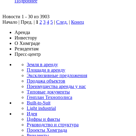
Подробнее
Новости 1 - 30 из 3903
Начало | Пред. |
1
2
3
4
5
|
След.
|
Конец
Аренда
Инвестору
О Химграде
Резидентам
Пресс-центр
Земля в аренду
Площади в аренду
Эксклюзивные предложения
Продажа объектов
Преимущества аренды у нас
Типовые документы
Генплан Технополиса
Built-to-Suit
Light industrial
Идея
Цифры и факты
Руководство и структура
Проекты Химграда
Резиденты