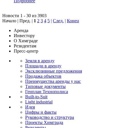
Подробнее
Новости 1 - 30 из 3903
Начало | Пред. |
1
2
3
4
5
|
След.
|
Конец
Аренда
Инвестору
О Химграде
Резидентам
Пресс-центр
Земля в аренду
Площади в аренду
Эксклюзивные предложения
Продажа объектов
Преимущества аренды у нас
Типовые документы
Генплан Технополиса
Built-to-Suit
Light industrial
Идея
Цифры и факты
Руководство и структура
Проекты Химграда
Резиденты