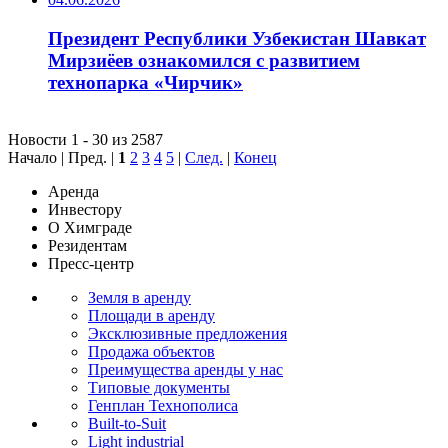
Президент Республики Узбекистан Шавкат
Мирзиёев ознакомился с развитием
технопарка «Чирчик»
Новости 1 - 30 из 2587
Начало | Пред. |
1
2
3
4
5
|
След.
|
Конец
Аренда
Инвестору
О Химграде
Резидентам
Пресс-центр
Земля в аренду
Площади в аренду
Эксклюзивные предложения
Продажа объектов
Преимущества аренды у нас
Типовые документы
Генплан Технополиса
Built-to-Suit
Light industrial