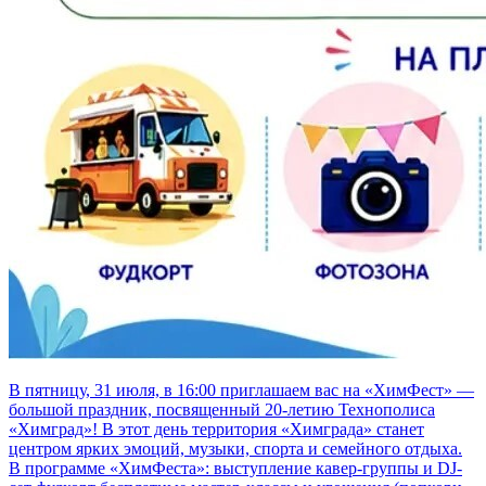
В пятницу, 31 июля, в 16:00 приглашаем вас на «ХимФест» —
большой праздник, посвященный 20-летию Технополиса
«Химград»! В этот день территория «Химграда» станет
центром ярких эмоций, музыки, спорта и семейного отдыха.
В программе «ХимФеста»: выступление кавер-группы и DJ-