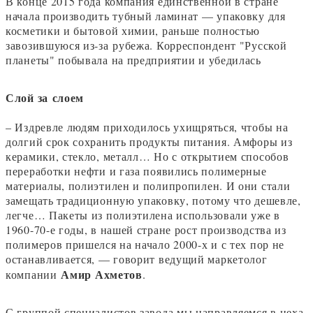
В конце 2015 года компания единственной в стране
начала производить тубный ламинат — упаковку для
косметики и бытовой химии, раньше полностью
завозившуюся из-за рубежа. Корреспондент "Русской
планеты" побывала на предприятии и убедилась
Слой за слоем
– Издревле людям приходилось ухищряться, чтобы на
долгий срок сохранить продукты питания. Амфоры из
керамики, стекло, металл… Но с открытием способов
переработки нефти и газа появились полимерные
материалы, полиэтилен и полипропилен. И они стали
замещать традиционную упаковку, потому что дешевле,
легче… Пакеты из полиэтилена использовали уже в
1960-70-е годы, в нашей стране рост производства из
полимеров пришелся на начало 2000-х и с тех пор не
останавливается, — говорит ведущий маркетолог
Амир Ахметов
компании
.
С группой специалистов завода мы направляемся в цеха