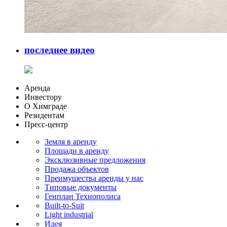
последнее видео
Аренда
Инвестору
О Химграде
Резидентам
Пресс-центр
Земля в аренду
Площади в аренду
Эксклюзивные предложения
Продажа объектов
Преимущества аренды у нас
Типовые документы
Генплан Технополиса
Built-to-Suit
Light industrial
Идея