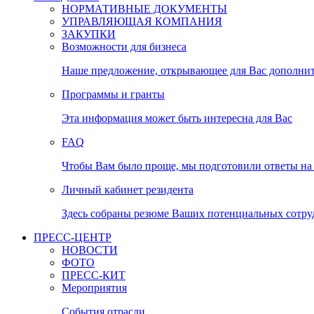
НОРМАТИВНЫЕ ДОКУМЕНТЫ
УПРАВЛЯЮЩАЯ КОМПАНИЯ
ЗАКУПКИ
Возможности для бизнеса
Наше предложение, открывающее для Вас дополни
Программы и гранты
Эта информация может быть интересна для Вас
FAQ
Чтобы Вам было проще, мы подготовили ответы на 
Личный кабинет резидента
Здесь собраны резюме Ваших потенциальных сотру
ПРЕСС-ЦЕНТР
НОВОСТИ
ФОТО
ПРЕСС-КИТ
Мероприятия
События отрасли