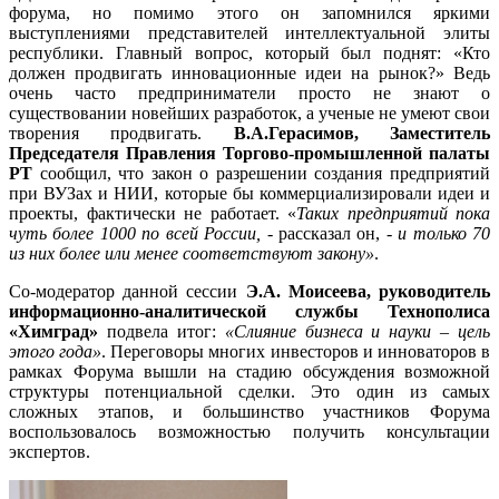
форума, но помимо этого он запомнился яркими
выступлениями представителей интеллектуальной элиты
республики. Главный вопрос, который был поднят: «Кто
должен продвигать инновационные идеи на рынок?» Ведь
очень часто предприниматели просто не знают о
существовании новейших разработок, а ученые не умеют свои
творения продвигать.
В.А.
Герасимов, Заместитель
Председателя Правления Торгово-промышленной палаты
РТ
сообщил, что
закон о разрешении создания предприятий
при ВУЗах и НИИ, которые бы коммерциализировали идеи и
проекты, фактически не работает. «
Таких предприятий пока
чуть более 1000 по всей России,
- рассказал он, -
и только 70
из них более или менее соответствуют закону»
.
Со-модератор данной сессии
Э.А. Моисеева, руководитель
информационно-аналитической службы Технополиса
«Химград»
подвела итог:
«Слияние бизнеса и науки – цель
этого года»
. Переговоры многих инвесторов и инноваторов в
рамках Форума вышли на стадию обсуждения возможной
структуры потенциальной сделки. Это один из самых
сложных этапов, и большинство участников Форума
воспользовалось возможностью получить консультации
экспертов.