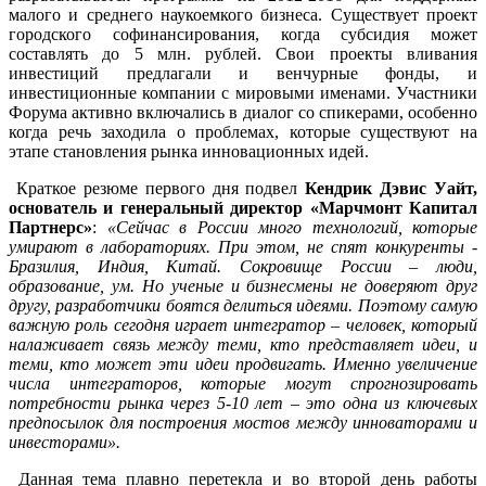
малого и среднего наукоемкого бизнеса. Существует проект
городского софинансирования, когда субсидия может
составлять до 5 млн. рублей. Свои проекты вливания
инвестиций предлагали и венчурные фонды, и
инвестиционные компании с мировыми именами. Участники
Форума активно включались в диалог со спикерами, особенно
когда речь заходила о проблемах, которые существуют на
этапе становления рынка инновационных идей.
Краткое резюме первого дня подвел
Кендрик Дэвис Уайт,
основатель и генеральный директор «Марчмонт Капитал
Партнерс»
:
«Сейчас в России много технологий, которые
умирают в лабораториях. При этом, не спят конкуренты -
Бразилия, Индия, Китай. Сокровище России – люди,
образование, ум. Но ученые и бизнесмены не доверяют друг
другу, разработчики боятся делиться идеями. Поэтому самую
важную роль сегодня играет интегратор – человек, который
налаживает связь между теми, кто представляет идеи, и
теми, кто может эти идеи продвигать. Именно увеличение
числа интеграторов, которые могут спрогнозировать
потребности рынка через 5-10 лет – это одна из ключевых
предпосылок для построения мостов между инноваторами и
инвесторами».
Данная тема плавно перетекла и во второй день работы