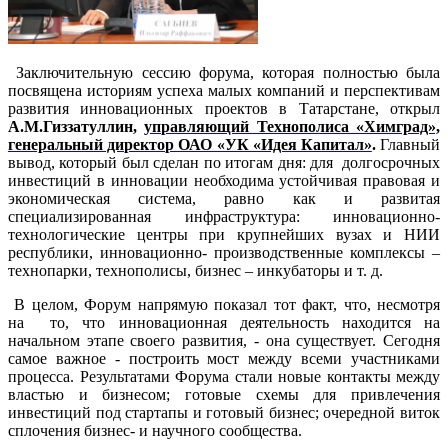
Заключительную сессию форума, которая полностью была
посвящена историям успеха малых компаний и перспективам
развития инновационных проектов в Татарстане, открыл
А.М.Гиззатуллин,
управляющий Технополиса «Химград»,
генеральный директор ОАО «УК «Идея Капитал»
.
Главный
вывод, который был сделан по итогам дня: для
долгосрочных
инвестиций в инновации необходима устойчивая правовая и
экономическая система, равно как и развитая
специализированная инфраструктура: инновационно-
технологические центры при крупнейших вузах и НИИ
республики, инновационно- производственные комплексы –
технопарки, технополисы, бизнес – инкубаторы и т. д.
В целом, Форум напрямую показал тот факт, что, несмотря
на
то, что инновационная деятельность находится на
начальном этапе своего развития, - она существует. Сегодня
самое важное - построить мост между всеми участниками
процесса. Результатами Форума стали новые контакты между
властью и бизнесом; готовые схемы для привлечения
инвестиций под стартапы и готовый бизнес; очередной виток
сплочения бизнес- и научного сообщества.