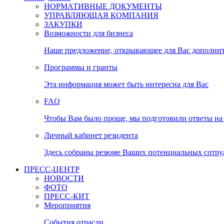
НОРМАТИВНЫЕ ДОКУМЕНТЫ
УПРАВЛЯЮЩАЯ КОМПАНИЯ
ЗАКУПКИ
Возможности для бизнеса
Наше предложение, открывающее для Вас дополни
Программы и гранты
Эта информация может быть интересна для Вас
FAQ
Чтобы Вам было проще, мы подготовили ответы на 
Личный кабинет резидента
Здесь собраны резюме Ваших потенциальных сотру
ПРЕСС-ЦЕНТР
НОВОСТИ
ФОТО
ПРЕСС-КИТ
Мероприятия
События отрасли