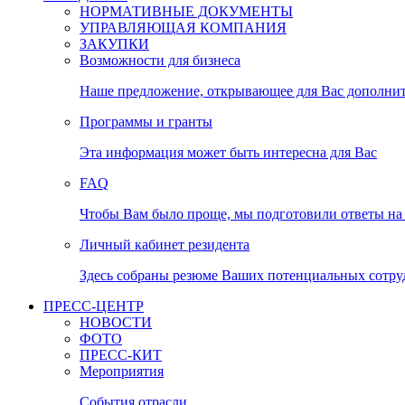
НОРМАТИВНЫЕ ДОКУМЕНТЫ
УПРАВЛЯЮЩАЯ КОМПАНИЯ
ЗАКУПКИ
Возможности для бизнеса
Наше предложение, открывающее для Вас дополни
Программы и гранты
Эта информация может быть интересна для Вас
FAQ
Чтобы Вам было проще, мы подготовили ответы на 
Личный кабинет резидента
Здесь собраны резюме Ваших потенциальных сотру
ПРЕСС-ЦЕНТР
НОВОСТИ
ФОТО
ПРЕСС-КИТ
Мероприятия
События отрасли