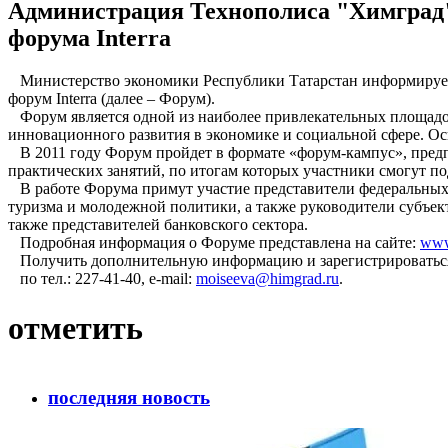
Администрация Технополиса "Химград"
форума Interra
Министерство экономики Республики Татарстан информирует В
форум Interra (далее – Форум).
Форум является одной из наиболее привлекательных площадо
инновационного развития в экономике и социальной сфере. О
В 2011 году Форум пройдет в формате «форум-кампус», предп
практических занятий, по итогам которых участники смогут п
В работе Форума примут участие представители федеральных 
туризма и молодежной политики, а также руководители субъек
также представителей банковского сектора.
Подробная информация о Форуме представлена на сайте:
www.
Получить дополнительную информацию и зарегистрироватьс
по тел.:
227-41-40
,
e-mail
:
moiseeva@himgrad.ru
.
отметить
последняя новость