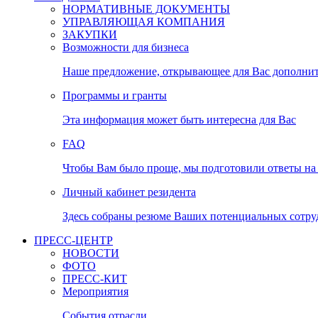
НОРМАТИВНЫЕ ДОКУМЕНТЫ
УПРАВЛЯЮЩАЯ КОМПАНИЯ
ЗАКУПКИ
Возможности для бизнеса
Наше предложение, открывающее для Вас дополни
Программы и гранты
Эта информация может быть интересна для Вас
FAQ
Чтобы Вам было проще, мы подготовили ответы на 
Личный кабинет резидента
Здесь собраны резюме Ваших потенциальных сотру
ПРЕСС-ЦЕНТР
НОВОСТИ
ФОТО
ПРЕСС-КИТ
Мероприятия
События отрасли