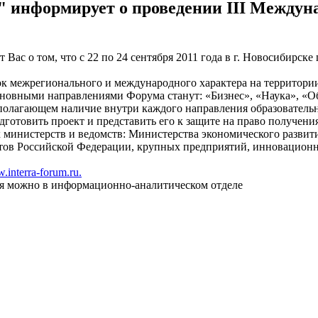
 информирует о проведении III Междун
ас о том, что с 22 по 24 сентября 2011 года в г. Новосибирс
к межрегионального и международного характера на территории
сновными направлениями Форума станут: «Бизнес», «Наука», «О
олагающем наличие внутри каждого направления образовательн
одготовить проект и представить его к защите на право получе
министерств и ведомств: Министерства экономического развития
тов Российской Федерации, крупных предприятий, инновационног
interra-forum.ru.
я можно в
информационно-аналитическом
отделе