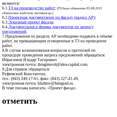
являются:
6.1.
ТЗ на производство работ
;
(ТЗ было обновлено 03.08.2011
обновление выделено желтым цв.)
6.2.
Проектная документации по фасаду (раздел АР)
;
6.3.
Эскизный проект фасада
;
6.4.
Документация и формы документов по запросу
предложений
.
7.Предложения по разделу АР необходимо подавать в объеме
работ, не превышающем оговоренные в ТЗ на проведение
работ.
8.В случае возникновения вопросов и претензий по
процедуре проведения запроса предложений обращаться:
Ибрагимов Ильдар Тагирович
электронная почта: ibragimovit@idea-capital.com.
9.Для справок обращаться:
Руфимский Константин,
тел.: (843) 249-17-61, факс: (843) 227-41-49,
электронная почта: khalitov@himgrad.ru.
В теме письма написать: «Проект фасад».
отметить