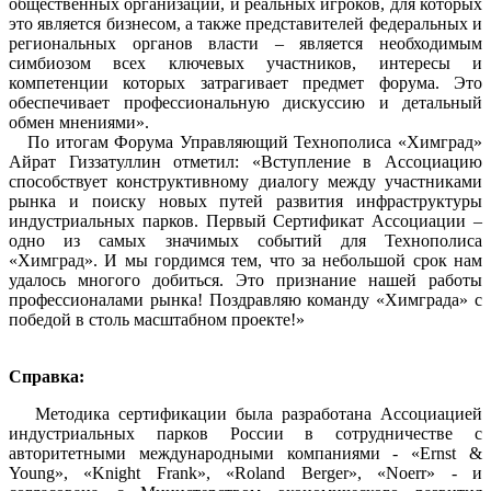
общественных организаций, и реальных игроков, для которых
это является бизнесом, а также представителей федеральных и
региональных органов власти – является необходимым
симбиозом всех ключевых участников, интересы и
компетенции которых затрагивает предмет форума. Это
обеспечивает профессиональную дискуссию и детальный
обмен мнениями».
По итогам Форума Управляющий Технополиса «Химград»
Айрат Гиззатуллин отметил: «Вступление в Ассоциацию
способствует конструктивному диалогу между участниками
рынка и поиску новых путей развития инфраструктуры
индустриальных парков. Первый Сертификат Ассоциации –
одно из самых значимых событий для Технополиса
«Химград». И мы гордимся тем, что за небольшой срок нам
удалось многого добиться. Это признание нашей работы
профессионалами рынка! Поздравляю команду «Химграда» с
победой в столь масштабном проекте!»
Справка:
Методика сертификации была разработана Ассоциацией
индустриальных парков России в сотрудничестве с
авторитетными международными компаниями - «Ernst &
Young», «Knight Frank», «Roland Berger», «Noerr» - и