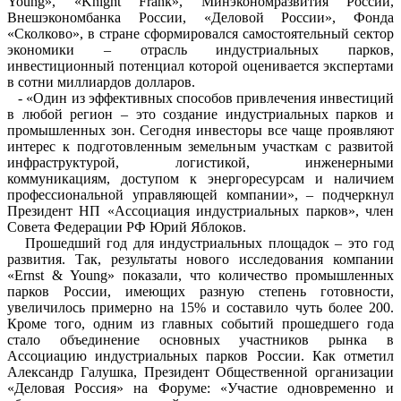
Young», «Knight Frank», Минэкономразвития России,
Внешэкономбанка России, «Деловой России», Фонда
«Сколково», в стране сформировался самостоятельный сектор
экономики – отрасль индустриальных парков,
инвестиционный потенциал которой оценивается экспертами
в сотни миллиардов долларов.
- «Один из эффективных способов привлечения инвестиций
в любой регион – это создание индустриальных парков и
промышленных зон. Сегодня инвесторы все чаще проявляют
интерес к подготовленным земельным участкам с развитой
инфраструктурой, логистикой, инженерными
коммуникациям, доступом к энергоресурсам и наличием
профессиональной управляющей компании», – подчеркнул
Президент НП «Ассоциация индустриальных парков», член
Совета Федерации РФ Юрий Яблоков.
Прошедший год для индустриальных площадок – это год
развития. Так, результаты нового исследования компании
«Ernst & Young» показали, что количество промышленных
парков России, имеющих разную степень готовности,
увеличилось примерно на 15% и составило чуть более 200.
Кроме того, одним из главных событий прошедшего года
стало объединение основных участников рынка в
Ассоциацию индустриальных парков России. Как отметил
Александр Галушка, Президент Общественной организации
«Деловая Россия» на Форуме: «Участие одновременно и