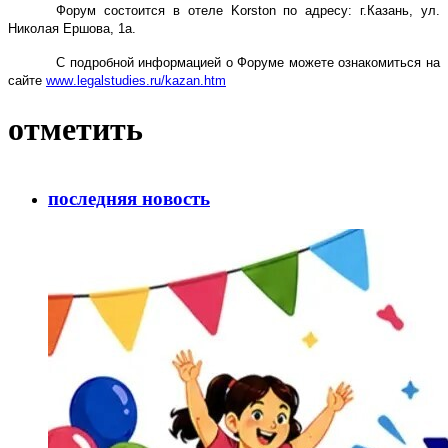
Форум состоится
в отеле Korston по адресу:
г.Казань, ул.
Николая Ершова, 1а.
С подробной информацией о Форуме можете ознакомиться на
сайте
www
.
legalstudies
.
ru
/
kazan
.
htm
отметить
последняя новость