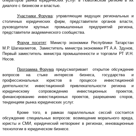
операторов рынка юридических услуг в Поволжском регионе в их
диалоге с бизнесом и властью.
Участники Форума
: управляющие ведущих региональных и
столичных юридических фирм, представители органов власти,
руководители крупных промышленных предприятий региона,
представители академического сообщества.
Форум посетят
:
Министр экономики
Республики Татарстан
М.Р. Шагиахметов,
Заместитель министра экономики РТ А.А. Здунов,
Первый заместитель министра промышленности и торговли РТ И.Н.
Носов.
Программа Форума
предусматривает
открытое обсуждение
вопросов на стыке интересов бизнеса, государства и
профессиональных юристов в процессе инвестиционной
деятельности:
инвестиционной
привлекательности
региона и
юридическому сопровождению инвестиционных проектов,
финансированию
инвестиционных проектов,
разрешению
споров
,
тенденциям рынка юридических услуг.
Кроме того, в рамках
параллельных
сессий
состоится
обсуждение специальных вопросов: в
озмещение морального вреда,
юристы и СМИ, юридический нетворкинг в регионах
, и
нновационные
технологии в юридическом бизнесе.