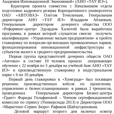
Академия Инновационной Экономикой» (АНО «ТАУ ИЭ»).
Куратором проекта совместно с Начальником отдела
подготовки кадрового резерва Корпоративного университета
ОАО «АВТОВАЗ» Олегом Точилиным, Генеральным
директором АНО «ТАУ ИЭ» Ильдаром Аблаевым,
Генеральным директором дочернего общества ООО
«Реформинг-центр» Эдуардом Халютой была выработана
программа, в рамках которой слушатели смогли получить
квалификацию «Управление малым предприятием» и пройти
стажировку по вопросам организации промышленных парков,
функционирования инновационной инфраструктуры и
субъектов малого и среднего предпринимательства.
Первая группа представителей дочерних обществ ОАО
«Автоваз» в составе 10 человек прошло опережающее
обучение с 22 ноября по 3 декабря на учебной базе АНО «ТАУ
ИЭ» и производственную стажировку в индустриальном
парке с 6 по 10 декабря.
Первый день стажировки в «Химграде» был посвящен
решению производственных кейсов по проектному
управлению и бизнес-планированию в рамках 2 тренингов,
проведенных Генеральным директором Бизнес-центра
«Грант» Фариды Гильфановой – Членом сертификационной
комиссии по сервису (Универсиада 2013) и Директором ООО
«Маркетинг-Сервис Бюро» Рафиком Шайхутдиновым.
Деловой маршрут второго дня включал осмотр