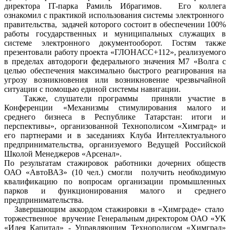
директора IT-парка Рамиль Ибрагимов. Его коллега
ознакомил с практикой использования системы электронного
правительства, задачей которого состоит в обеспечении 100%
работы государственных и муниципальных служащих в
системе электронного документооборот. Гостям также
презентовали работу проекта «ГЛОНАСС+112», реализуемого
в пределах автодороги федерального значения М7 «Волга с
целью обеспечения максимально быстрого реагирования на
угрозу возникновения или возникновение чрезвычайной
ситуации с помощью единой системы навигации.
Также, слушатели программы приняли участие в
Конференции «Механизмы стимулирования малого и
среднего бизнеса в Республике Татарстан: итоги и
перспективы», организованной Технополисом «Химград» и
его партнерами и в заседаниях Клуба Интеллектуального
предпринимательства, организуемого Ведущей Российской
Школой Менеджеров «Арсенал».
По результатам стажировок работники дочерних обществ
ОАО «АвтоВАЗ» (10 чел.) смогли получить необходимую
квалификацию по вопросам организации промышленных
парков и функционирования малого и среднего
предпринимательства.
Завершающим аккордом стажировки в «Химграде» стало
торжественное вручение Генеральным директором ОАО «УК
«Идея Капитал» - Управляющим Технополисом «Химград»