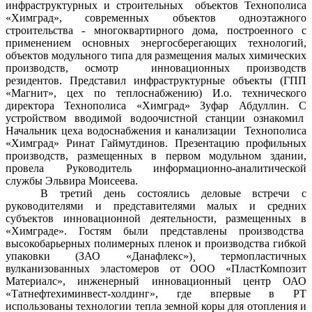
инфраструктурных и строительных объектов Технополиса
«Химград», современных объектов одноэтажного
строительства - многоквартирного дома, построенного с
применением основных энергосберегающих технологий,
объектов модульного типа для размещения малых химических
производств, осмотр инновационных производств
резидентов. Представил инфраструктурные объекты (ГПП
«Магнит», цех по теплоснабжению) И.о. технического
директора Технополиса «Химград» Зуфар Абдуллин. С
устройством вводимой водоочистной станции ознакомил
Начальник цеха водоснабжения и канализации Технополиса
«Химград» Ринат Гаймутдинов. Презентацию профильных
производств, размещенных в первом модульном здании,
провела Руководитель информационно-аналитической
службы Эльвира Моисеева.
В третий день состоялись деловые встречи с
руководителями и представителями малых и средних
субъектов инновационной деятельности, размещенных в
«Химграде». Гостям были представлены производства
высокобарьерных полимерных пленок и производства гибкой
упаковки (ЗАО «Данафлекс»)¸ термопластичных
вулканизованных эластомеров от ООО «ПластКомпозит
Материалс», инженерный инновационный центр ОАО
«Татнефтехиминвест-холдинг», где впервые в РТ
использованы технологии тепла земной коры для отопления и