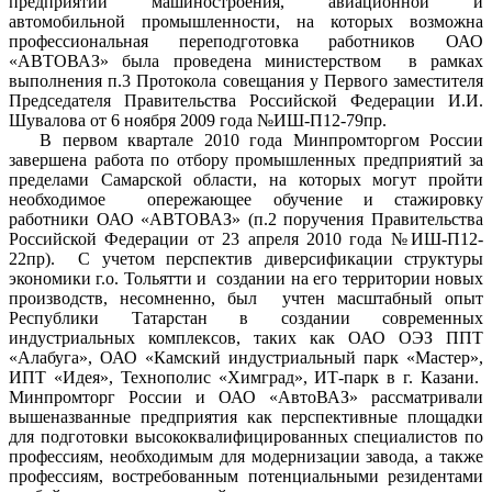
предприятий машиностроения, авиационной и
автомобильной промышленности, на которых возможна
профессиональная переподготовка работников ОАО
«АВТОВАЗ» была проведена министерством в рамках
выполнения п.3 Протокола совещания у Первого заместителя
Председателя Правительства Российской Федерации И.И.
Шувалова от 6 ноября 2009 года №ИШ-П12-79пр.
В первом квартале 2010 года Минпромторгом России
завершена работа по отбору промышленных предприятий за
пределами Самарской области, на которых могут пройти
необходимое опережающее обучение и стажировку
работники ОАО «АВТОВАЗ» (п.2 поручения Правительства
Российской Федерации от 23 апреля 2010 года №ИШ-П12-
22пр). С учетом перспектив диверсификации структуры
экономики г.о. Тольятти и создании на его территории новых
производств, несомненно, был учтен масштабный опыт
Республики Татарстан в создании современных
индустриальных комплексов, таких как ОАО ОЭЗ ППТ
«Алабуга», ОАО «Камский индустриальный парк «Мастер»,
ИПТ «Идея», Технополис «Химград», ИТ-парк в г. Казани.
Минпромторг России и ОАО «АвтоВАЗ» рассматривали
вышеназванные предприятия как перспективные площадки
для подготовки высококвалифицированных специалистов по
профессиям, необходимым для модернизации завода, а также
профессиям, востребованным потенциальными резидентами