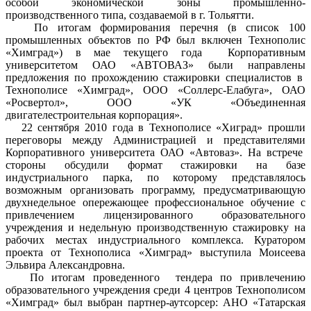
особой экономической зоны промышленно-
производственного типа, создаваемой в г. Тольятти.
По итогам формирования перечня (в список 100
промышленных объектов по РФ был включен Технополис
«Химград») в мае текущего года Корпоративным
университетом ОАО «АВТОВАЗ» были направлены
предложения по прохождению стажировки специалистов в
Технополисе «Химград», ООО «Соллерс-Елабуга», ОАО
«Росвертол», ООО «УК «Объединенная
двигателестроительная корпорация».
22 сентября 2010 года в Технополисе «Хиград» прошли
переговоры между Администрацией и представителями
Корпоративного университета ОАО «Автоваз». На встрече
стороны обсудили формат стажировки на базе
индустриального парка, по которому представлялось
возможным организовать программу, предусматривающую
двухнедельное опережающее профессиональное обучение с
привлечением лицензированного образовательного
учреждения и недельную производственную стажировку на
рабочих местах индустриального комплекса. Куратором
проекта от Технополиса «Химград» выступила Моисеева
Эльвира Александровна.
По итогам проведенного тендера по привлечению
образовательного учреждения среди 4 центров Технополисом
«Химград» был выбран партнер-аутсорсер: АНО «Татарская