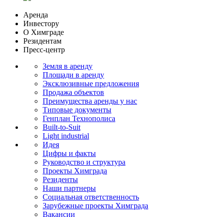
Аренда
Инвестору
О Химграде
Резидентам
Пресс-центр
Земля в аренду
Площади в аренду
Эксклюзивные предложения
Продажа объектов
Преимущества аренды у нас
Типовые документы
Генплан Технополиса
Built-to-Suit
Light industrial
Идея
Цифры и факты
Руководство и структура
Проекты Химграда
Резиденты
Наши партнеры
Социальная ответственность
Зарубежные проекты Химграда
Вакансии