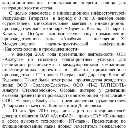
кондиционирования, использование энергии солнца для
генерации электричества.
С целью знакомства с инновационной инфраструктурой
Республики Татарстан в период с 8 по 10 декабря были
осуществлены ознакомительные выезды в инновационно-
производственный технопарк «Идея» г. Казань, IT-парк г.
Казань, в Особую экономическую зону промышленно-
производственного типа «Алабуга», посещение XI
Международной научно-практической конференции
«Нанотехнологии в промышленности».
9 декабря 2010 года презентацию деятельности ОЭЗ
«Алабуга» по созданию благоприятных условий для
реализации российскими и международными компаниями
инвестиционных проектов в области промышленного
производства в РТ провел Генеральный директор Василий
Кудряшов. Также были осмотрены производства резидентов
зоны: ООО «Соллерс-Елабуга», ООО «П-Д ТАТНЕФТЬ-
Алабуга Стекловолокно». Особый интерес у делегации
вызвала презентация производства автомобилей «Fiat Ducato»
ООО «Соллерс-Елабуга», представленная руководителем
Департамента качества Константином Денисовым.
10 декабря 2010 года делегацию из представителей
дочерних обществ ОАО «АвтоВАЗ» принял ГАУ «Технопарк
в сфере высоких технологий «ИТ-парк». Презентацию по
функционированию парка провел Заместитель генерального