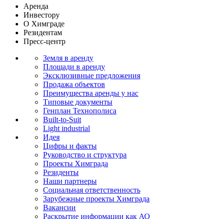
Аренда
Инвестору
О Химграде
Резидентам
Пресс-центр
Земля в аренду
Площади в аренду
Эксклюзивные предложения
Продажа объектов
Преимущества аренды у нас
Типовые документы
Генплан Технополиса
Built-to-Suit
Light industrial
Идея
Цифры и факты
Руководство и структура
Проекты Химграда
Резиденты
Наши партнеры
Социальная ответственность
Зарубежные проекты Химграда
Вакансии
Раскрытие информации как АО