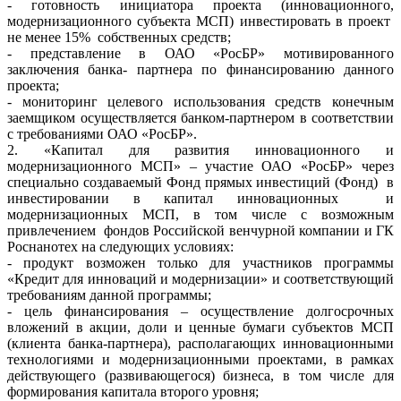
- готовность инициатора проекта (инновационного,
модернизационного субъекта МСП) инвестировать в проект
не менее 15% собственных средств;
- представление в ОАО «РосБР» мотивированного
заключения банка- партнера по финансированию данного
проекта;
- мониторинг целевого использования средств конечным
заемщиком осуществляется банком-партнером в соответствии
с требованиями ОАО «РосБР».
2. «Капитал для развития инновационного и
модернизационного МСП» – участие ОАО «РосБР» через
специально создаваемый Фонд прямых инвестиций (Фонд) в
инвестировании в капитал инновационных и
модернизационных МСП, в том числе с возможным
привлечением фондов Российской венчурной компании и ГК
Роснанотех на следующих условиях:
- продукт возможен только для участников программы
«Кредит для инноваций и модернизации» и соответствующий
требованиям данной программы;
- цель финансирования – осуществление долгосрочных
вложений в акции, доли и ценные бумаги субъектов МСП
(клиента банка-партнера), располагающих инновационными
технологиями и модернизационными проектами, в рамках
действующего (развивающегося) бизнеса, в том числе для
формирования капитала второго уровня;