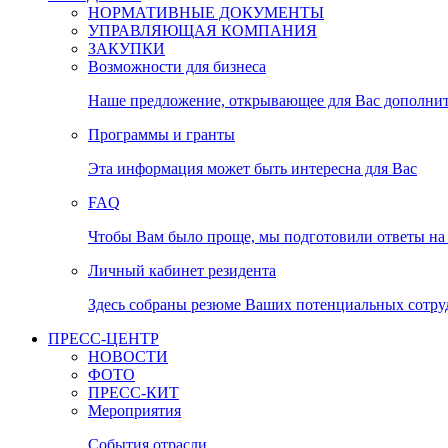
НОРМАТИВНЫЕ ДОКУМЕНТЫ
УПРАВЛЯЮЩАЯ КОМПАНИЯ
ЗАКУПКИ
Возможности для бизнеса
Наше предложение, открывающее для Вас дополни
Программы и гранты
Эта информация может быть интересна для Вас
FAQ
Чтобы Вам было проще, мы подготовили ответы на 
Личный кабинет резидента
Здесь собраны резюме Ваших потенциальных сотру
ПРЕСС-ЦЕНТР
НОВОСТИ
ФОТО
ПРЕСС-КИТ
Мероприятия
События отрасли