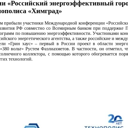
 «Российский энергоэффективный горо
нополиса «Химград»
м прибыли участники Международной конференции «Российский 
звития РФ совместно со Всемирным банком при поддержке Пр
ограмм по повышению энергоэффективности. Участниками конф
сийского энергетического агентства, а также российские и меж
ли «Грин хаус» – первый в России проект в области энерго
80 вольт» Рустем Фазлиахметов. В частности, он отметил, что
солнечного коллектора, с помощью которого обогревается поря
угих технологий.