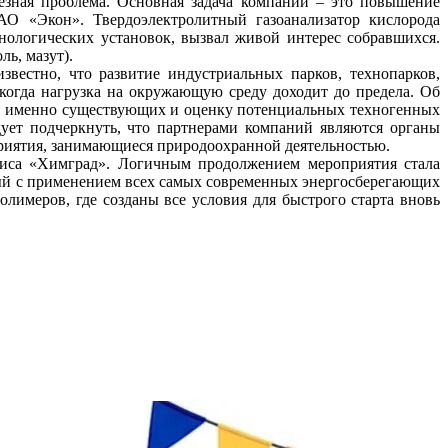
езная проблема. Основная задача компании – это повышение
АО «Экон». Твердоэлектролитный газоанализатор кислорода
нологических установок, вызвал живой интерес собравшихся.
ль, мазут).
стно, что развитие индустриальных парков, технопарков,
 когда нагрузка на окружающую среду доходит до предела. Об
чет именно существующих и оценку потенциальных техногенных
дует подчеркнуть, что партнерами компаний являются органы
приятия, занимающиеся природоохранной деятельностью.
лиса «Химград». Логичным продолжением мероприятия стала
ный с применением всех самых современных энергосберегающих
лимеров, где созданы все условия для быстрого старта вновь