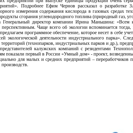
ших предприятий при выпуске единицы продукции очень серь
риятий». Подробнее Ефим Чернов рассказал о разработке З
орного измерения содержания кислорода в газовых средах тех
продукты сгорания углеводородного топлива (природный газ, уго
енеральный директор компании Ирина Маньшина: «Всем изве
я перспективным. Чаще всего об экологии вспоминается тогда,
ы предлагаем программное обеспечение, которое несет в себе у
всей экологической деятельности индустриального парка». Сле
территорий (технопарков, индустриальных парков и др.), пред
редставителей калужских компаний с резидентами Технопо
стям показали первый в России «Умный дом» - проект, возведен
ециально для малых и средних предприятий – переработчиков по
 производств.