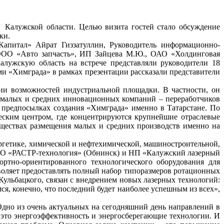
алужской области. Целью визита гостей стало обсуждение
ки.
питал» Айрат Гиззатуллин, Руководитель информационно-
ООО «Авто запчасть», ИП Зайцева М.Ю., ОАО «Холдинговая
лужскую область на встрече представляли руководители 18
и «Химграда» в рамках презентации рассказали представители
и возможностей индустриальной площадки. В частности, он
ие малых и средних инновационных компаний – переработчиков
 предпосылках создания «Химграда» именно в Татарстане. По
ческим центром, где концентрируются крупнейшие отраслевые
уществах размещения малых и средних производств именно на
ргетике, химической и нефтехимической, машиностроительной,
ООО «РАСТР-технология» (Обнинск) и НП «Калужский лазерный
ртно-ориентированного технологического оборудования для
воляет предоставлять полный набор типоразмеров ротационных
ульбацкого, связан с внедрением новых лазерных технологий:
мся, конечно, что последний будет наиболее успешным из всех»,
но из очень актуальных на сегодняшний день направлений в
 это энергоэффективность и энергосберегающие технологии. И