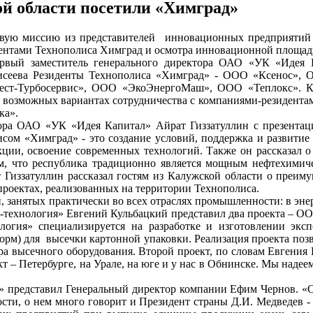
й области посетили «Химград»
ую миссию из представителей инновационных предприятий К
идентами Технополиса Химград и осмотра инновационной площад
ый заместитель генерального директора ОАО «УК «Идея Ка
сеева Резиденты Технополиса «Химград» - ООО «Ксенос», 
ст-Турбосервис», ООО «ЭкоЭнергоМаш», ООО «Теплокс». Ка
возможных вариантах сотрудничества с компаниями-резидентам
ка».
ра ОАО «УК «Идея Капитал» Айрат Гиззатуллин с презентаци
лисом «Химград» - это создание условий, поддержка и развит
ции, освоение современных технологий. Также он рассказал о
 тем, что республика традиционно является мощным нефтехими
 Гиззатуллин рассказал гостям из Калужской области о преим
роектах, реализованных на территории Технополиса.
 занятых практически во всех отраслях промышленности: в эне
-технология» Евгений Кульбацкий представил два проекта – 
гия» специализируется на разработке и изготовлении экспо
орм) для высечки картонной упаковки. Реализация проекта поз
а высечного оборудования. Второй проект, по словам Евгения К
кт – Петербурге, на Урале, на юге и у нас в Обнинске. Мы надее
 представил Генеральный директор компании Ефим Чернов. «Од
ости, о нем много говорит и Президент страны Д.И. Медведев -