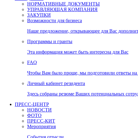
НОРМАТИВНЫЕ ДОКУМЕНТЫ
УПРАВЛЯЮЩАЯ КОМПАНИЯ
ЗАКУПКИ
Возможности для бизнеса
Наше предложение, открывающее для Вас дополни
Программы и гранты
Эта информация может быть интересна для Вас
FAQ
Чтобы Вам было проще, мы подготовили ответы на 
Личный кабинет резидента
Здесь собраны резюме Ваших потенциальных сотру
ПРЕСС-ЦЕНТР
НОВОСТИ
ФОТО
ПРЕСС-КИТ
Мероприятия
События отрасли