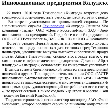
Инновационные предприятия Калужско
22 июня 2010 года Технополис «Химград» встретил делов
возможности сотрудничества в рамках деловой встречи с рез
Во встрече участвовали от принимающей стороны - Перв
аналитической службы
Технополиса
«Химград» Эльвира Мои
компания «Тасма», ОАО «Центр Россертифико», ЗАО «Эвере
инновационных предприятий. Подробнее о своей продукции и 
ООО «РАСТР-технология», ЗАО «ЭКОН» и ООО «Экоаналити
Встречу открыл Первый заместитель генерального директо
отметил, что в ряду основных задач, стоящих перед Технопо
полимеров, увеличение выпуска высокотехнологичной продук
словам Айрата Гиззатуллина, связано это, прежде всего, с
химические и нефтехимические предприятия. Детально Айрат
площадке «Химграда», основываясь на конкретных успешных п
В целом встреча была интересной присутствием предприятий,
пищевой и других. Так, представитель компании ООО «РАСТР
инновационно-технологический центр». ООО «РАСТР-техноло
производства высококачественного инструмента (штанцевых ф
штанцевых форм, удовлетворяющий потребностям всего спектр
«Это проект сетевой. Сейчас создано 5 центров: в Москве, Сан
- пошутил Евгений Кульбацкий.
Твердоэлектролитный газоанализатор кислорода ЗАО «Экон»
экономике, которое обращает серьезное внимание общественн