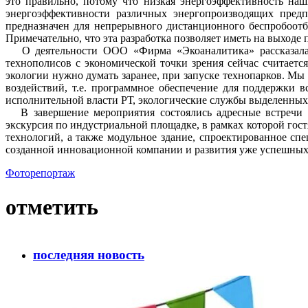
это правильно, потому что низкая энергоэффективность на
энергоэффективности различных энергопроизводящих предп
предназначен для непрерывного дистанционного беспробоотб
Примечательно, что эта разработка позволяет иметь на выходе 
О деятельности ООО «Фирма «Экоаналитика» рассказала Г
технополисов с экономической точки зрения сейчас считаетс
экологии нужно думать заранее, при запуске технопарков. М
воздействий, т.е. программное обеспечение для поддержки 
исполнительной власти РТ, экологические службы выделенных 
В завершение мероприятия состоялись адресные встречи п
экскурсия по индустриальной площадке, в рамках которой го
технологий, а также модульное здание, спроектированное сп
созданной инновационной компании и развития уже успешных
Фоторепортаж
отметить
последняя новость