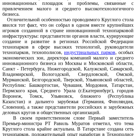
инновационных площадок и проблемы, связанные с
привлечением малого и среднего высокотехнологичного
бизнеса.
Отличительной особенностью проводимого Круглого стола
явился тот факт, что он собрал в одном вместе крупнейших
игроков созданной в стране инновационной технопарковой
инфраструктуры: представители органов власти, курирующие
создание и развитие в регионах Российской Федерации
технопарков в сфере высоких технологий, руководители
технопарков, технополисов,
индустриальных парков
, особых
экономических зон, директора компаний малого и среднего
инновационного бизнеса из Москвы и Московской области,
Санкт - Петербурга, Нижегородской, Калужской, Самарской,
Владимирской, Вологодской, Свердловской, Омской,
Мурманской, Белгородской, Тверской, Ульяновской областей,
Республик: Башкортостан, Чувашия, Мордовия, Татарстан,
Пермского края, Среднего Урала (г.Екатеринбург), городов
Воронеж, Томск, Ульяновск, ближнего (Республика
Казахстан) и дальнего зарубежья (Германия, Финляндия,
Словения), а также представители российских и зарубежных
деловых кругов и общественных организаций.
В своем приветственном слове Первый заместитель
Премьер-министра РТ Равиль Муратов отметил, что тема
Круглого стола крайне актуальна. В Татарстане создана сеть
технопарков, положительный опыт наработан в Технополисе