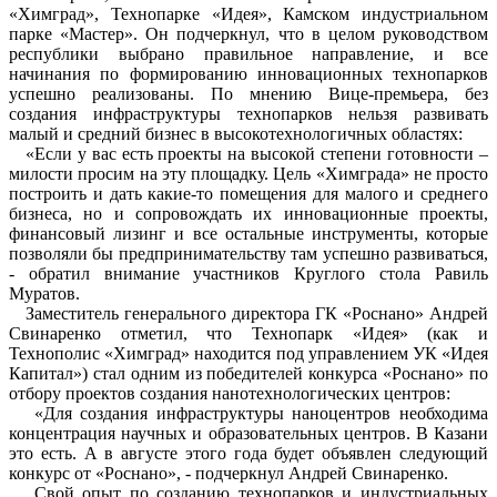
«Химград», Технопарке «Идея», Камском индустриальном
парке «Мастер». Он подчеркнул, что в целом руководством
республики выбрано правильное направление, и все
начинания по формированию инновационных технопарков
успешно реализованы. По мнению Вице-премьера, без
создания инфраструктуры технопарков нельзя развивать
малый и средний бизнес в высокотехнологичных областях:
«Если у вас есть проекты на высокой степени готовности –
милости просим на эту площадку. Цель «Химграда» не просто
построить и дать какие-то помещения для малого и среднего
бизнеса, но и сопровождать их инновационные проекты,
финансовый лизинг и все остальные инструменты, которые
позволяли бы предпринимательству там успешно развиваться,
- обратил внимание участников Круглого стола Равиль
Муратов.
Заместитель генерального директора ГК «Роснано» Андрей
Свинаренко отметил, что Технопарк «Идея» (как и
Технополис «Химград» находится под управлением УК «Идея
Капитал») стал одним из победителей конкурса «Роснано» по
отбору проектов создания нанотехнологических центров:
«Для создания инфраструктуры наноцентров необходима
концентрация научных и образовательных центров. В Казани
это есть. А в августе этого года будет объявлен следующий
конкурс от «Роснано», - подчеркнул Андрей Свинаренко.
Свой опыт по созданию технопарков и индустриальных