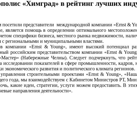
ополис «Химград» в рейтинг лучших инд
 посетили представители международной компании «Ernst & Yo
, является помощь в определении оптимального местоположени
 учетом специфики бизнеса, местного рынка недвижимости, нали
ия с региональными и муниципальными властями.
в компании «Ernst & Young», имеют высокий потенциал р
енный российским представительством компании «Ernst & Youn
Мастер» (Набережные Челны). Следует подчеркнуть, что рейт
а исследовании показателей в сфере промышленности, кадров, 
и экономического развития и политического климата регионов.
равления строительными проектами «Ernst & Young», «Наша 
кущего года, мы взаимодействуем с Кабинетом Министров РТ, Ми
мочь, какие идеи, стратегии, услуги можем предоставить. В эт
евые направления деятельности».