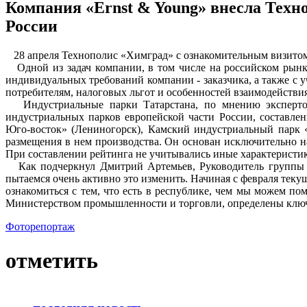
Компания «Ernst & Young» внесла Техн
России
28 апреля Технополис «Химград» с ознакомительным визитом
Одной из задач компании, в том числе на российском рынке
индивидуальных требований компании - заказчика, а также с
потребителям, налоговых льгот и особенностей взаимодейств
Индустриальные парки Татарстана, по мнению эксперто
индустриальных парков европейской части России, составл
Юго-восток» (Лениногорск), Камский индустриальный парк «
размещения в нем производства. Он основан исключительно н
При составлении рейтинга не учитывались иные характеристик
Как подчеркнул Дмитрий Артемьев, Руководитель группы уп
пытаемся очень активно это изменить. Начиная с февраля те
ознакомиться с тем, что есть в республике, чем мы можем по
Министерством промышленности и торговли, определены ключ
Фоторепортаж
отметить