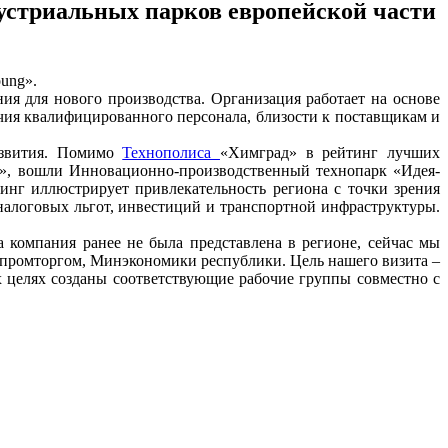
устриальных парков европейской части
ung».
я для нового производства. Организация работает на основе
чия квалифицированного персонала, близости к поставщикам и
азвития. Помимо
Технополиса
«Химград» в рейтинг лучших
g», вошли Инновационно-производственный технопарк «Идея-
инг иллюстрирует привлекательность региона с точки зрения
налоговых льгот, инвестиций и транспортной инфраструктуры.
компания ранее не была представлена в регионе, сейчас мы
нпромторгом, Минэкономики республики. Цель нашего визита –
их целях созданы соответствующие рабочие группы совместно с