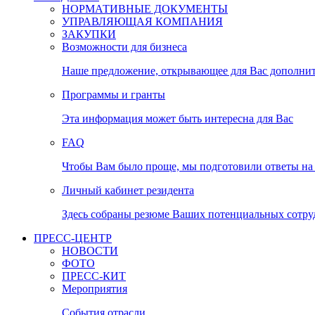
НОРМАТИВНЫЕ ДОКУМЕНТЫ
УПРАВЛЯЮЩАЯ КОМПАНИЯ
ЗАКУПКИ
Возможности для бизнеса
Наше предложение, открывающее для Вас дополни
Программы и гранты
Эта информация может быть интересна для Вас
FAQ
Чтобы Вам было проще, мы подготовили ответы на 
Личный кабинет резидента
Здесь собраны резюме Ваших потенциальных сотру
ПРЕСС-ЦЕНТР
НОВОСТИ
ФОТО
ПРЕСС-КИТ
Мероприятия
События отрасли