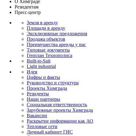
О Химграде
Резидентам
Пресс-центр
Земля в аренду
Площади в аренду
Эксклюзивные предложения
Продажа объектов
Преимущества аренды у нас
Типовые документы
Генплан Технополиса
Built-to-Suit
Light industrial
Идея
Цифры и факты
Руководство и структура
Проекты Химграда
Резиденты
Наши партнеры
Социальная ответственность
Зарубежные проекты Химграда
Вакансии
Раскрытие информации как АО
Тепловые сети
Личный кабинет ГИС