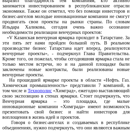
выразил благодарность тем компаниям, кто активно
занимается инвестированием в республиканские отрасли
экономики. Также он отметил, что без помощи инвесторов и
бизнес-ангелов молодые инновационные компании не смогут
продвигать свои проекты на рынки страны. По словам
Ильдара Халикова, сегодня очень важно осознание
необходимости реализации венчурных проектов:
«V Казанская венчурная ярмарка проходит в Татарстане. За
эти пять лет нами пройден большой путь. В реальном
производстве бизнес Татарстана идет вперед, реализуются
венчурные проекты», - подчеркнул Глава Правительства.
Кроме того, он пожелал, чтобы сегодняшняя ярмарка стала не
только местом встречи, но и на данной площадке были
заключены новые контракты, были реализованы новые
венчурные проекты.
На прошедшей ярмарке проекты в области «Нефть. Газ.
Химическая промышленность» представили 7 компаний, в
том числе и
Технополис
«Химград», ежегодно выставляющий
свою экспозицию в стенах ярмарки. Стоит подчеркнуть, что
Венчурная ярмарка – это площадка, где малые
инновационные компании «Химграда» имеют возможность
презентовать свой бизнес и найти инвесторов для
воплощения в жизнь идей и проектов.
Говоря о бизнес-ангелах и создаваемых в республике
объединениях, нужно подчеркнуть, что они являются важным