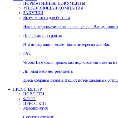
НОРМАТИВНЫЕ ДОКУМЕНТЫ
УПРАВЛЯЮЩАЯ КОМПАНИЯ
ЗАКУПКИ
Возможности для бизнеса
Наше предложение, открывающее для Вас дополни
Программы и гранты
Эта информация может быть интересна для Вас
FAQ
Чтобы Вам было проще, мы подготовили ответы на 
Личный кабинет резидента
Здесь собраны резюме Ваших потенциальных сотру
ПРЕСС-ЦЕНТР
НОВОСТИ
ФОТО
ПРЕСС-КИТ
Мероприятия
События отрасли