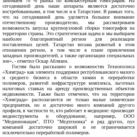
занимаем 70 % рынка по компьютерным томографам. На
сегодняшний день наши аппараты являются достаточно
востребованными, в том числе и в Татарстане. В рамках того,
что на сегодняшний день уделяется большое внимание
отечественному производителю, мы рассматриваем
возможность запуска крупноузловой сборки томографов на
территории страны. Это стратегическая задача и мы выбираем
наиболее благоприятный регион для реализации
поставленных целей. Татарстан весьма развитый в этом
отношении регион, в том числе в плане привлечения
западных производителей, а также организации специальных
зон», - отметил Оскар Аблязин.
Гостям было рассказано о возможностях Технополиса
«Химград» как элемента поддержки республиканского малого
и среднего бизнеса в области химии и переработки
полимеров, развитой инфраструктуре комплекса, льготных
налоговых ставках на аренду производственных объектов
недвижимости. Также было отмечено, что на территории
«Химграда» располагаются не только малые химические
предприятия, но и достаточно много компаний другого
профиля, в частности те, кто работает в медицине: производят
мединструменты и оборудование, например, ООО
"Мединновация", ПТО "Медтехника" и ряд других, пул
компаний достаточно широкий и не ограничивается
исключительно переработкой полимеров.