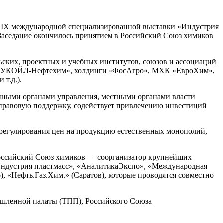
ах IX международной специализированной выставки «Индустрия
 Заседание окончилось принятием в Российский Союз химиков
ских, проектных и учебных институтов, союзов и ассоциаций
О «ЛУКОЙЛ-Нефтехим», холдинги «ФосАгро», МХК «ЕвроХим»,
т.д.).
енными органами управления, местными органами власти
правовую поддержку, содействует привлечению инвестиций
 регулирования цен на продукцию естественных монополий,
Российский Союз химиков — соорганизатор крупнейших
Индустрия пластмасс», «АналитикаЭкспо», «Международная
 «Нефть.Газ.Хим.» (Саратов), которые проводятся совместно
шленной палаты (ТПП), Российского Союза