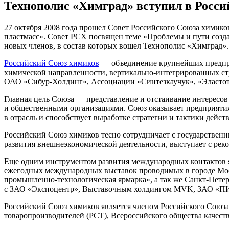
Технополис «Химград» вступил в Росс
27 октября 2008 года прошел Совет Российского Союза химик
пластмасс». Совет РСХ посвящен теме «Проблемы и пути созд
новых членов, в состав которых вошел Технополис «Химград».
Российский Союз химиков
— объединение крупнейших предприя
химической направленности, вертикально-интегрированных 
ОАО «Сибур-Холдинг», Ассоциации «Синтезкаучук», «Элас
Главная цель Союза — представление и отстаивание интересо
и общественными организациями. Союз оказывает предприяти
в отрасль и способствует выработке стратегии и тактики дейс
Российский Союз химиков тесно сотрудничает с государствен
развития внешнеэкономической деятельности, выступает с р
Еще одним инструментом развития международных контактов 
ежегодных международных выставок проводимых в городе Мос
промышленно-технологическая ярмарка», а так же Санкт-Пете
с ЗАО «Экспоцентр», Выставочным холдингом MVK, ЗАО «П
Российский Союз химиков является членом Российского Союз
товаропроизводителей (РСТ), Всероссийского общества качест