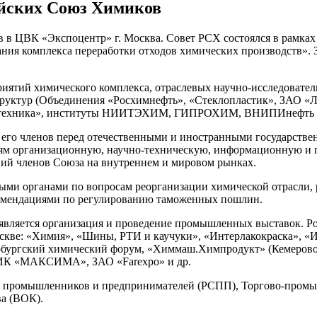
ийских Союз Химиков
ов в ЦВК «Экспоцентр» г. Москва. Совет РСХ состоялся в рамк
ания комплекса переработки отходов химических производств».
тий химического комплекса, отраслевых научно-исследователь
структур (Объединения «Росхимнефть», «Стеклопластик», ЗА
тотехника», институты НИИТЭХИМ, ГИПРОХИМ, ВНИПИнефть и 
в его членов перед отечественными и иностранными государств
ям организационную, научно-техническую, информационную и 
твий членов Союза на внутреннем и мировом рынках.
ными органами по вопросам реорганизации химической отрасли,
екомендациями по регулированию таможенных пошлин.
является организация и проведение промышленных выставок. 
кве: «Химия», «Шины, РТИ и каучуки», «Интерлакокраска», «
рбургский химический форум, «Химмаш.Химпродукт» (Кемерово),
ИК «МАКСИМА», ЗАО «Farexpo» и др.
а промышленников и предпринимателей (РСПП), Торгово-промы
ва (ВОК).