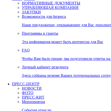
НОРМАТИВНЫЕ ДОКУМЕНТЫ
УПРАВЛЯЮЩАЯ КОМПАНИЯ
ЗАКУПКИ
Возможности для бизнеса
Наше предложение, открывающее для Вас дополни
Программы и гранты
Эта информация может быть интересна для Вас
FAQ
Чтобы Вам было проще, мы подготовили ответы на 
Личный кабинет резидента
Здесь собраны резюме Ваших потенциальных сотру
ПРЕСС-ЦЕНТР
НОВОСТИ
ФОТО
ПРЕСС-КИТ
Мероприятия
События отрасли