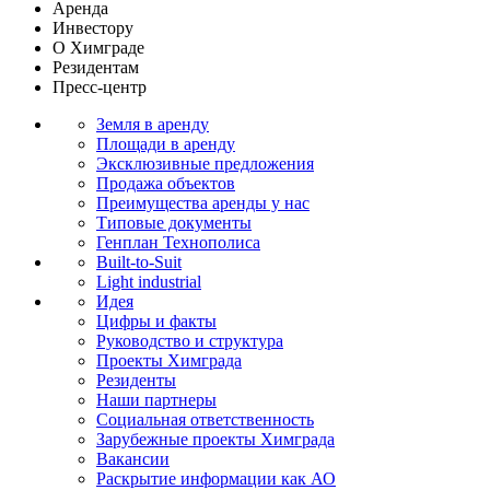
Аренда
Инвестору
О Химграде
Резидентам
Пресс-центр
Земля в аренду
Площади в аренду
Эксклюзивные предложения
Продажа объектов
Преимущества аренды у нас
Типовые документы
Генплан Технополиса
Built-to-Suit
Light industrial
Идея
Цифры и факты
Руководство и структура
Проекты Химграда
Резиденты
Наши партнеры
Социальная ответственность
Зарубежные проекты Химграда
Вакансии
Раскрытие информации как АО