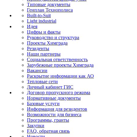
Типовые документы
Генплан Технополиса
Built-to-Suit
Light industrial
Идея
Цифры и факты
Руководство и структура
Проекты Химграда
Резиденты
Наши партнеры
Социальная ответственность
Зарубежные проекты Химграда
Вакансии
Раскрытие информации как АО
Тепловые сети
Личный кабинет ГИС
Договор пропускного режима
Нормативные документы
Базовые услуги
Информация для резидентов
Возможности для бизнеса
Программы, гранты
Закупки
FAQ, обратная связь
Новости