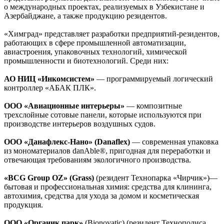
о международных проектах, реализуемых в Узбекистане и
Азербайджане, а также продукцию резидентов.
«Химград» представляет разработки предприятий-резидентов,
работающих в сфере промышленной автоматизации,
авиастроения, упаковочных технологий, химической
промышленности и биотехнологий. Среди них:
АО НИЦ «Инкомсистем»
— программируемый логический
контроллер «АБАК ПЛК».
ООО «Авиационные интерьеры»
— композитные
трехслойные сотовые панели, которые используются при
производстве интерьеров воздушных судов.
ООО «Данафлекс-Нано» (Danaflex)
— современная упаковка
из мономатериалов danAble®, пригодная для переработки и
отвечающая требованиям экологичного производства.
«BCG Group OZ» (Grass)
(резидент Технопарка «Чирчик»)—
бытовая и профессиональная химия: средства для клининга,
автохимия, средства для ухода за домом и косметическая
продукция.
ООО «Органик парк»
(Bionovatic) (резидент Технополиса