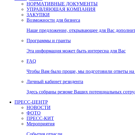
НОРМАТИВНЫЕ ДОКУМЕНТЫ
УПРАВЛЯЮЩАЯ КОМПАНИЯ
ЗАКУПКИ
Возможности для бизнеса
Наше предложение, открывающее для Вас дополни
Программы и гранты
Эта информация может быть интересна для Вас
FAQ
Чтобы Вам было проще, мы подготовили ответы на 
Личный кабинет резидента
Здесь собраны резюме Ваших потенциальных сотру
ПРЕСС-ЦЕНТР
НОВОСТИ
ФОТО
ПРЕСС-КИТ
Мероприятия
События отрасли