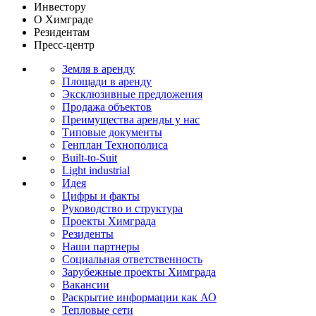
Инвестору
О Химграде
Резидентам
Пресс-центр
Земля в аренду
Площади в аренду
Эксклюзивные предложения
Продажа объектов
Преимущества аренды у нас
Типовые документы
Генплан Технополиса
Built-to-Suit
Light industrial
Идея
Цифры и факты
Руководство и структура
Проекты Химграда
Резиденты
Наши партнеры
Социальная ответственность
Зарубежные проекты Химграда
Вакансии
Раскрытие информации как АО
Тепловые сети