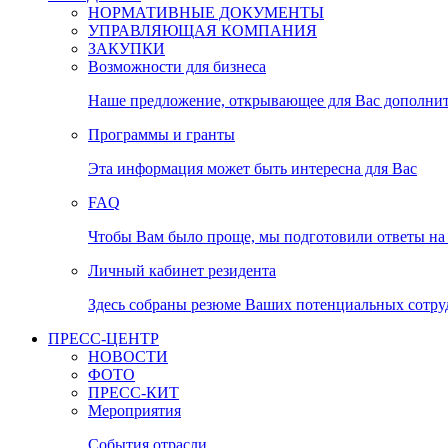
НОРМАТИВНЫЕ ДОКУМЕНТЫ
УПРАВЛЯЮЩАЯ КОМПАНИЯ
ЗАКУПКИ
Возможности для бизнеса
Наше предложение, открывающее для Вас дополни
Программы и гранты
Эта информация может быть интересна для Вас
FAQ
Чтобы Вам было проще, мы подготовили ответы на 
Личный кабинет резидента
Здесь собраны резюме Ваших потенциальных сотру
ПРЕСС-ЦЕНТР
НОВОСТИ
ФОТО
ПРЕСС-КИТ
Мероприятия
События отрасли