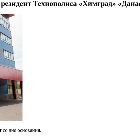
я: резидент Технополиса «Химград» «Дан
 со дня основания.