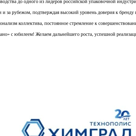
изводства до одного из лидеров российской упаковочной индус
и и за рубежом, подтверждая высокий уровень доверия к бренду
нализм коллектива, постоянное стремление к совершенствовани
ано» с юбилеем! Желаем дальнейшего роста, успешной реализа