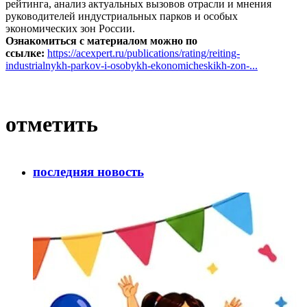
рейтинга, анализ актуальных вызовов отрасли и мнения
руководителей индустриальных парков и особых
экономических зон России.
Ознакомиться с материалом можно по
ссылке:
https://acexpert.ru/publications/rating/reiting-
industrialnykh-parkov-i-osobykh-ekonomicheskikh-zon-...
отметить
последняя новость