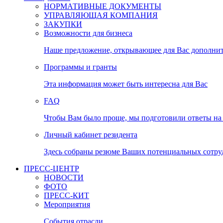
НОРМАТИВНЫЕ ДОКУМЕНТЫ
УПРАВЛЯЮЩАЯ КОМПАНИЯ
ЗАКУПКИ
Возможности для бизнеса
Наше предложение, открывающее для Вас дополни
Программы и гранты
Эта информация может быть интересна для Вас
FAQ
Чтобы Вам было проще, мы подготовили ответы на 
Личный кабинет резидента
Здесь собраны резюме Ваших потенциальных сотру
ПРЕСС-ЦЕНТР
НОВОСТИ
ФОТО
ПРЕСС-КИТ
Мероприятия
События отрасли