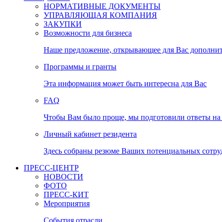
НОРМАТИВНЫЕ ДОКУМЕНТЫ
УПРАВЛЯЮЩАЯ КОМПАНИЯ
ЗАКУПКИ
Возможности для бизнеса
Наше предложение, открывающее для Вас дополни
Программы и гранты
Эта информация может быть интересна для Вас
FAQ
Чтобы Вам было проще, мы подготовили ответы на 
Личный кабинет резидента
Здесь собраны резюме Ваших потенциальных сотру
ПРЕСС-ЦЕНТР
НОВОСТИ
ФОТО
ПРЕСС-КИТ
Мероприятия
События отрасли