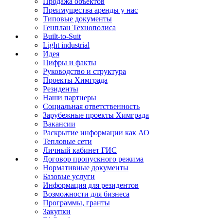
Продажа объектов
Преимущества аренды у нас
Типовые документы
Генплан Технополиса
Built-to-Suit
Light industrial
Идея
Цифры и факты
Руководство и структура
Проекты Химграда
Резиденты
Наши партнеры
Социальная ответственность
Зарубежные проекты Химграда
Вакансии
Раскрытие информации как АО
Тепловые сети
Личный кабинет ГИС
Договор пропускного режима
Нормативные документы
Базовые услуги
Информация для резидентов
Возможности для бизнеса
Программы, гранты
Закупки