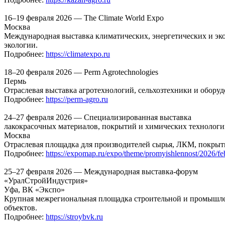
16–19 февраля 2026 — The Climate World Expo
Москва
Международная выставка климатических, энергетических и эк
экологии.
Подробнее:
https://climatexpo.ru
18–20 февраля 2026 — Perm Agrotechnologies
Пермь
Отраслевая выставка агротехнологий, сельхозтехники и обору
Подробнее:
https://perm-agro.ru
24–27 февраля 2026 — Специализированная выставка
лакокрасочных материалов, покрытий и химических технолог
Москва
Отраслевая площадка для производителей сырья, ЛКМ, покрыт
Подробнее:
https://expomap.ru/expo/theme/promyishlennost/2026/fe
25–27 февраля 2026 — Международная выставка-форум
«УралСтройИндустрия»
Уфа, ВК «Экспо»
Крупная межрегиональная площадка строительной и промышле
объектов.
Подробнее:
https://stroybvk.ru