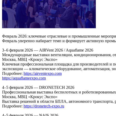
Февраль 2026: ключевые отраслевые и промышленные меропри
Февраль уверенно набирает темп и формирует активную промы
3–6 февраля 2026 — AIRVent 2026 / Aquaflame 2026
Международные выставки вентиляции, кондиционирования, от
Москва, МВЦ «Крокус Экспо»
Ключевая профессиональная площадка для производителей и п
экспозиции — климатическое оборудование, автоматизация, э
Подробнее:
https://airventexpo.com
https://aquaflameexpo.com
4–5 февраля 2026 — DRONETECH 2026
Профессиональная выставка беспилотных и роботизированных
Москва, МВЦ «Крокус Экспо»
Выставка решений в области БПЛА, автономного транспорта, 
Подробнее:
https://dronetech-expo.ru
4–5 февраля 2026 — NAIS 2026