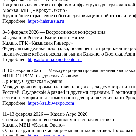
Национальная выставка и форум инфраструктуры гражданской
Москва, МВЦ «Крокус Экспо»
Крупнейшее отраслевое событие для авиационной отрасли: инф
Подробнее:
https://naisrussia.ru
3–5 февраля 2026 — Всероссийская конференция
«Сделано в России. Выбирают в мире»
Казань, ГРК «Казанская Ривьера»
Федеральная деловая площадка, посвящённая продвижению рос
практические кейсы выхода на рынки Ближнего Востока, Азии
Подробнее:
https://forum.exportcenter.ru
8–10 февраля 2026 — Международная промышленная выставка
«ИННОПРОМ. Саудовская Аравия»
Эр-Рияд, Саудовская Аравия
Международная промышленная площадка для демонстрации инн
Россией, Саудовской Аравией и другими странами. В экспозиц
сессии, нетворкинг и возможности для привлечения партнёров
Подробнее:
https://ksa.biwexpo.com
11–13 февраля 2026 — Казань Агро 2026
Специализированная сельскохозяйственная выставка
Казань, МВЦ «Казань Экспо»
Одна из крупнейших агропромышленных выставок Поволжья и Р
Подробнее:
https://kazan-agro.ru