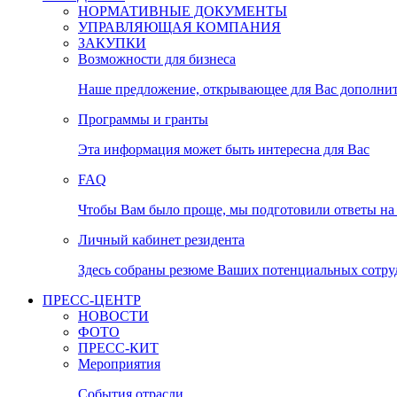
НОРМАТИВНЫЕ ДОКУМЕНТЫ
УПРАВЛЯЮЩАЯ КОМПАНИЯ
ЗАКУПКИ
Возможности для бизнеса
Наше предложение, открывающее для Вас дополни
Программы и гранты
Эта информация может быть интересна для Вас
FAQ
Чтобы Вам было проще, мы подготовили ответы на 
Личный кабинет резидента
Здесь собраны резюме Ваших потенциальных сотру
ПРЕСС-ЦЕНТР
НОВОСТИ
ФОТО
ПРЕСС-КИТ
Мероприятия
События отрасли