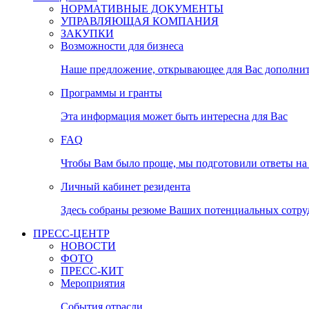
НОРМАТИВНЫЕ ДОКУМЕНТЫ
УПРАВЛЯЮЩАЯ КОМПАНИЯ
ЗАКУПКИ
Возможности для бизнеса
Наше предложение, открывающее для Вас дополни
Программы и гранты
Эта информация может быть интересна для Вас
FAQ
Чтобы Вам было проще, мы подготовили ответы на 
Личный кабинет резидента
Здесь собраны резюме Ваших потенциальных сотру
ПРЕСС-ЦЕНТР
НОВОСТИ
ФОТО
ПРЕСС-КИТ
Мероприятия
События отрасли