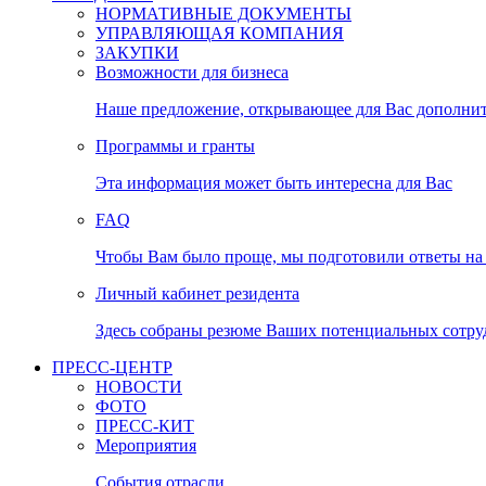
НОРМАТИВНЫЕ ДОКУМЕНТЫ
УПРАВЛЯЮЩАЯ КОМПАНИЯ
ЗАКУПКИ
Возможности для бизнеса
Наше предложение, открывающее для Вас дополни
Программы и гранты
Эта информация может быть интересна для Вас
FAQ
Чтобы Вам было проще, мы подготовили ответы на 
Личный кабинет резидента
Здесь собраны резюме Ваших потенциальных сотру
ПРЕСС-ЦЕНТР
НОВОСТИ
ФОТО
ПРЕСС-КИТ
Мероприятия
События отрасли