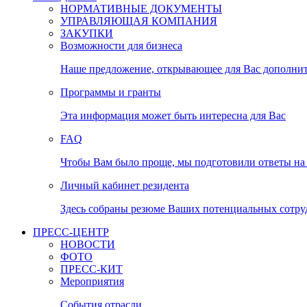
НОРМАТИВНЫЕ ДОКУМЕНТЫ
УПРАВЛЯЮЩАЯ КОМПАНИЯ
ЗАКУПКИ
Возможности для бизнеса
Наше предложение, открывающее для Вас дополни
Программы и гранты
Эта информация может быть интересна для Вас
FAQ
Чтобы Вам было проще, мы подготовили ответы на 
Личный кабинет резидента
Здесь собраны резюме Ваших потенциальных сотру
ПРЕСС-ЦЕНТР
НОВОСТИ
ФОТО
ПРЕСС-КИТ
Мероприятия
События отрасли