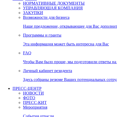
НОРМАТИВНЫЕ ДОКУМЕНТЫ
УПРАВЛЯЮЩАЯ КОМПАНИЯ
ЗАКУПКИ
Возможности для бизнеса
Наше предложение, открывающее для Вас дополни
Программы и гранты
Эта информация может быть интересна для Вас
FAQ
Чтобы Вам было проще, мы подготовили ответы на 
Личный кабинет резидента
Здесь собраны резюме Ваших потенциальных сотру
ПРЕСС-ЦЕНТР
НОВОСТИ
ФОТО
ПРЕСС-КИТ
Мероприятия
События отрасли