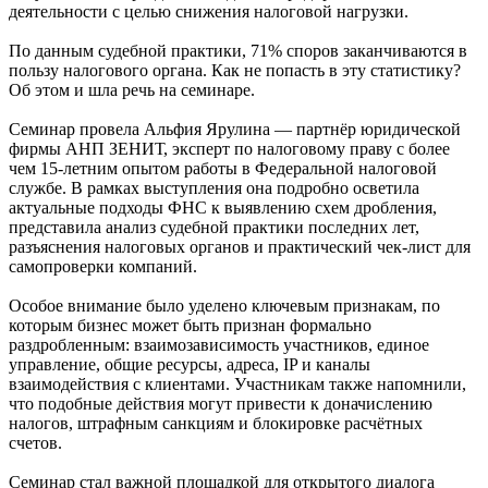
деятельности с целью снижения налоговой нагрузки.
По данным судебной практики, 71% споров заканчиваются в
пользу налогового органа. Как не попасть в эту статистику?
Об этом и шла речь на семинаре.
Семинар провела Альфия Ярулина — партнёр юридической
фирмы АНП ЗЕНИТ, эксперт по налоговому праву с более
чем 15-летним опытом работы в Федеральной налоговой
службе. В рамках выступления она подробно осветила
актуальные подходы ФНС к выявлению схем дробления,
представила анализ судебной практики последних лет,
разъяснения налоговых органов и практический чек-лист для
самопроверки компаний.
Особое внимание было уделено ключевым признакам, по
которым бизнес может быть признан формально
раздробленным: взаимозависимость участников, единое
управление, общие ресурсы, адреса, IP и каналы
взаимодействия с клиентами. Участникам также напомнили,
что подобные действия могут привести к доначислению
налогов, штрафным санкциям и блокировке расчётных
счетов.
Семинар стал важной площадкой для открытого диалога