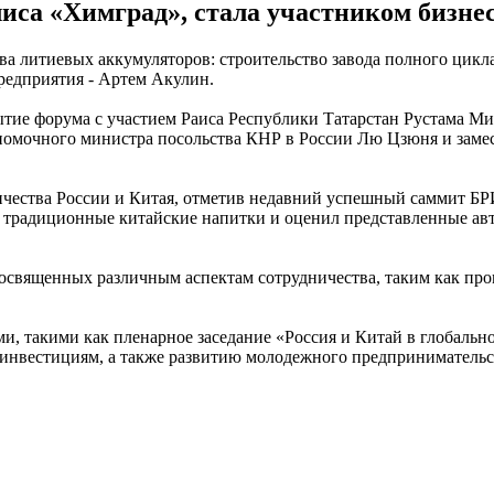
иса «Химград», стала участником бизне
а литиевых аккумуляторов: строительство завода полного цикл
редприятия - Артем Акулин.
тие форума с участием Раиса Республики Татарстан Рустама Ми
лномочного министра посольства КНР в России Лю Цзюня и заме
ества России и Китая, отметив недавний успешный саммит БРИ
овал традиционные китайские напитки и оценил представленные
освященных различным аспектам сотрудничества, таким как пром
и, такими как пленарное заседание «Россия и Китай в глобаль
 инвестициям, а также развитию молодежного предпринимательс