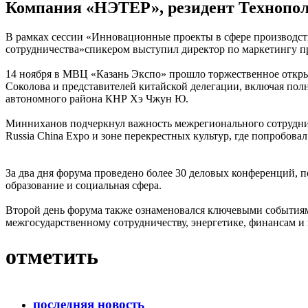
Компания «НЭТЕР», резидент Технопол
В рамках сессии «Инновационные проекты в сфере производств
сотрудничества»спикером выступил директор по маркетингу п
14 ноября в МВЦ «Казань Экспо» прошло торжественное откры
Соколова и представителей китайской делегации, включая по
автономного района КНР Хэ Чжун Ю.
Минниханов подчеркнул важность межрегионального сотруднич
Russia China Expo и зоне перекрестных культур, где попроб
За два дня форума проведено более 30 деловых конференций, п
образование и социальная сфера.
Второй день форума также ознаменовался ключевыми событиям
межгосударственному сотрудничеству, энергетике, финансам и
отметить
последняя новость