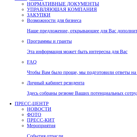
НОРМАТИВНЫЕ ДОКУМЕНТЫ
УПРАВЛЯЮЩАЯ КОМПАНИЯ
ЗАКУПКИ
Возможности для бизнеса
Наше предложение, открывающее для Вас дополни
Программы и гранты
Эта информация может быть интересна для Вас
FAQ
Чтобы Вам было проще, мы подготовили ответы на 
Личный кабинет резидента
Здесь собраны резюме Ваших потенциальных сотру
ПРЕСС-ЦЕНТР
НОВОСТИ
ФОТО
ПРЕСС-КИТ
Мероприятия
События отрасли