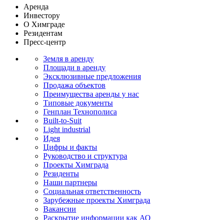
Аренда
Инвестору
О Химграде
Резидентам
Пресс-центр
Земля в аренду
Площади в аренду
Эксклюзивные предложения
Продажа объектов
Преимущества аренды у нас
Типовые документы
Генплан Технополиса
Built-to-Suit
Light industrial
Идея
Цифры и факты
Руководство и структура
Проекты Химграда
Резиденты
Наши партнеры
Социальная ответственность
Зарубежные проекты Химграда
Вакансии
Раскрытие информации как АО